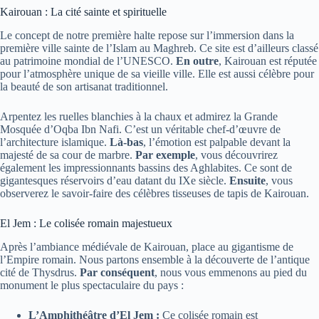
Kairouan : La cité sainte et spirituelle
Le concept de notre première halte repose sur l’immersion dans la
première ville sainte de l’Islam au Maghreb. Ce site est d’ailleurs classé
au patrimoine mondial de l’UNESCO.
En outre
, Kairouan est réputée
pour l’atmosphère unique de sa vieille ville. Elle est aussi célèbre pour
la beauté de son artisanat traditionnel.
Arpentez les ruelles blanchies à la chaux et admirez la Grande
Mosquée d’Oqba Ibn Nafi. C’est un véritable chef-d’œuvre de
l’architecture islamique.
Là-bas
, l’émotion est palpable devant la
majesté de sa cour de marbre.
Par exemple
, vous découvrirez
également les impressionnants bassins des Aghlabites. Ce sont de
gigantesques réservoirs d’eau datant du IXe siècle.
Ensuite
, vous
observerez le savoir-faire des célèbres tisseuses de tapis de Kairouan.
El Jem : Le colisée romain majestueux
Après l’ambiance médiévale de Kairouan, place au gigantisme de
l’Empire romain. Nous partons ensemble à la découverte de l’antique
cité de Thysdrus.
Par conséquent
, nous vous emmenons au pied du
monument le plus spectaculaire du pays :
L’Amphithéâtre d’El Jem :
Ce colisée romain est