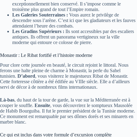
exceptionnellement bien conservé. Il s’impose comme le
troisième plus grand de tout l’Empire romain.
Les Galeries Souterraines :
Vous aurez le privilège de
descendre sous l’arène. C’est ici que les gladiateurs et les fauves
attendaient l’heure des combats.
Les Gradins Supérieurs :
Ils sont accessibles par des escaliers
antiques. Ils offrent un panorama vertigineux sur la ville
moderne qui entoure ce colosse de pierre.
Monastir : Le Ribat fortifié et l’histoire moderne
Pour clore cette journée en beauté, le circuit rejoint le littoral. Nous
ferons une halte pleine de charme à Monastir, la perle du Sahel
tunisien.
D’abord
, vous visiterez le majestueux Ribat de Monastir.
Cette forteresse côtière a été édifiée au VIIIe siècle. Elle a d’ailleurs
servi de décor à de nombreux films internationaux.
Là-bas
, du haut de la tour de garde, la vue sur la Méditerranée est à
couper le souffle.
Ensuite
, vous découvrirez le somptueux Mausolée
de Habib Bourguiba. Il fut le premier président de la Tunisie moderne.
Ce monument est remarquable par ses dômes dorés et ses minarets en
marbre blanc.
Ce qui est inclus dans votre formule d’excursion complète