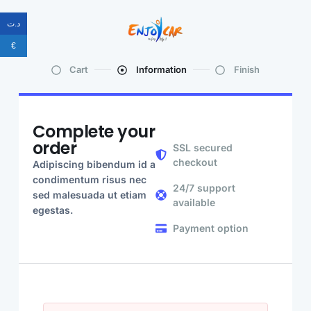
د.ت
€
Cart
Information
Finish
Complete your
order
SSL secured
checkout
Adipiscing bibendum id a
condimentum risus nec
24/7 support
sed malesuada ut etiam
available
egestas.
Payment option