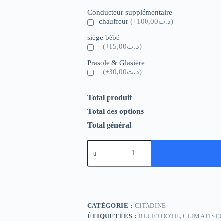
Conducteur supplémentaire
chauffeur
(+د.ت100,00)
siège bébé
(+د.ت15,00)
Prasole & Glasière
(+د.ت30,00)
Total produit
Total des options
Total général
CATÉGORIE :
CITADINE
ÉTIQUETTES :
BLUETOOTH
,
CLIMATISE