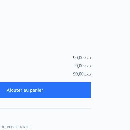
د.ت90,00
د.ت0,00
د.ت90,00
Ajouter au panier
UR
,
POSTE RADIO