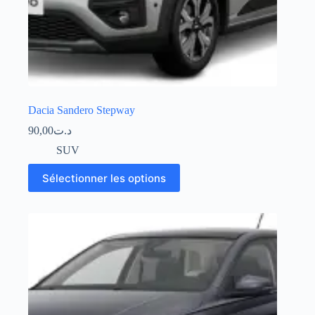
Dacia Sandero Stepway
90,00
د.ت
SUV
Sélectionner les options