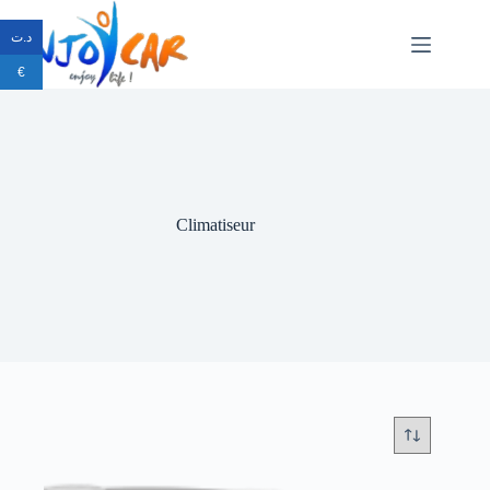
د.ت
€
Climatiseur