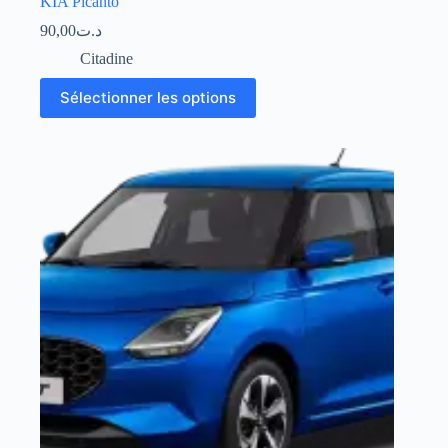
KIA Picanto
90,00
د.ت
Citadine
Sélectionner les options