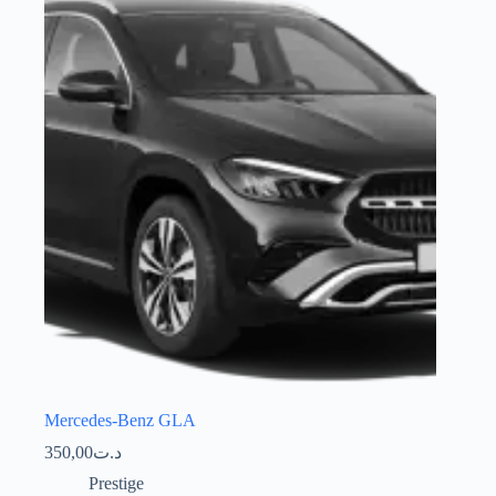
Mercedes-Benz GLA
350,00
د.ت
Prestige