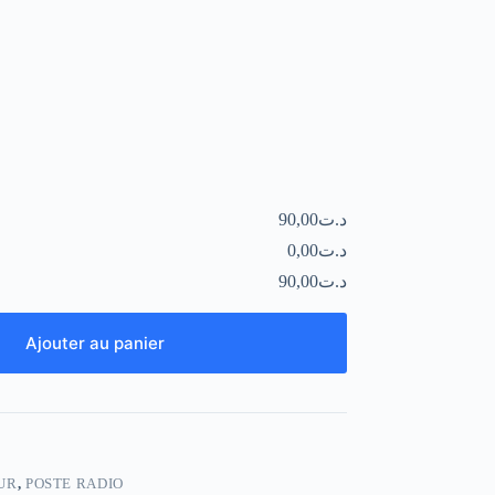
د.ت90,00
د.ت0,00
د.ت90,00
Ajouter au panier
UR
,
POSTE RADIO