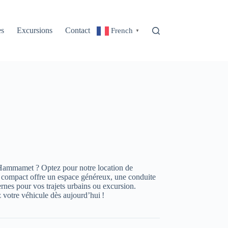
es
Excursions
Contact
French
▼
 Hammamet ? Optez pour notre location de
ompact offre un espace généreux, une conduite
nes pour vos trajets urbains ou excursion.
ez votre véhicule dès aujourd’hui !