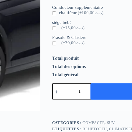
Conducteur supplémentaire
chauffeur
(+د.ت100,00)
siège bébé
(+د.ت15,00)
Prasole & Glasière
(+د.ت30,00)
Total produit
Total des options
Total général
CATÉGORIES :
COMPACTE
,
SUV
ÉTIQUETTES :
BLUETOOTH
,
CLIMATISE