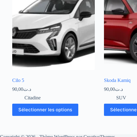
Cilo 5
Skoda Kamiq
90,00
د.ت
90,00
د.ت
Citadine
SUV
Sélectionner les options
Sélectionner
Copyright © 2026 - Thème WordPress par
CreativeThemes
.