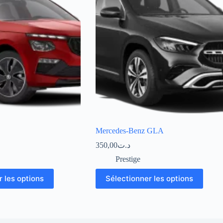
Mercedes-Benz GLA
350,00
د.ت
Prestige
 les options
Sélectionner les options