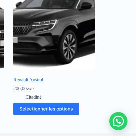
Renault Austral
200,00
د.ت
Citadine
Sélectionner les options