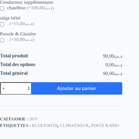
Conducteur supplémentaire
chauffeur
(+د.ت100,00)
siège bébé
(+د.ت15,00)
Prasole & Glasière
(+د.ت30,00)
Total produit
د.ت90,00
Total des options
د.ت0,00
Total général
د.ت90,00
Ajouter au panier
CATÉGORIE :
SUV
ÉTIQUETTES :
BLUETOOTH
,
CLIMATISEUR
,
POSTE RADIO